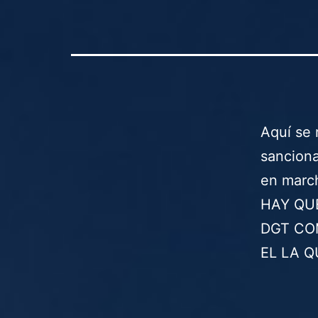
Aquí se 
sanciona
en march
HAY QU
DGT CO
EL LA 