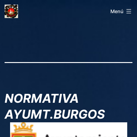
Saltar
AVMPBURGOS
Menú
al
contenido
NORMATIVA
AYUMT.BURGOS